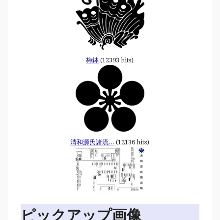
梅鉢
(12393 hits)
清和源氏諸流...
(12136 hits)
ピックアップ画像