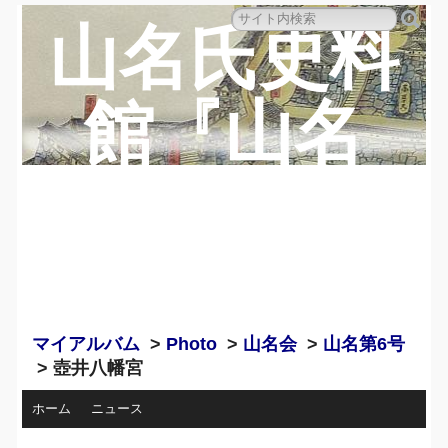
山名氏史料
館『山名
蔵』のペー
ジ
マイアルバム
>
Photo
>
山名会
>
山名第6号
> 壺井八幡宮
ホーム
ニュース