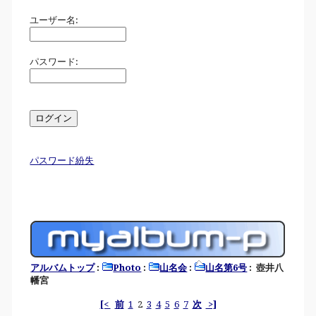
ユーザー名:
パスワード:
パスワード紛失
アルバムトップ
:
Photo
:
山名会
:
山名第6号
: 壺井八
幡宮
[<
前
1
2
3
4
5
6
7
次
>]