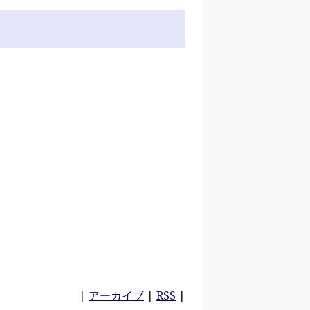
|
アーカイブ
|
RSS
|