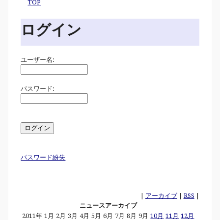
TOP
ログイン
ユーザー名:
パスワード:
パスワード紛失
|
アーカイブ
|
RSS
|
ニュースアーカイブ
2011年
1月
2月
3月
4月
5月
6月
7月
8月
9月
10月
11月
12月