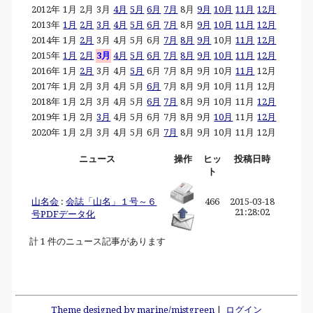
2012年
1月
2月
3月
4月
5月
6月
7月
8月
9月
10月
11月
12月
2013年
1月
2月
3月
4月
5月
6月
7月
8月
9月
10月
11月
12月
2014年
1月
2月
3月
4月
5月
6月
7月
8月
9月
10月
11月
12月
2015年
1月
2月
3月
4月
5月
6月
7月
8月
9月
10月
11月
12月
2016年
1月
2月
3月
4月
5月
6月
7月
8月
9月
10月
11月
12月
2017年
1月
2月
3月
4月
5月
6月
7月
8月
9月
10月
11月
12月
2018年
1月
2月
3月
4月
5月
6月
7月
8月
9月
10月
11月
12月
2019年
1月
2月
3月
4月
5月
6月
7月
8月
9月
10月
11月
12月
2020年
1月
2月
3月
4月
5月
6月
7月
8月
9月
10月
11月
12月
ニュース
操作
ヒッ
投稿日時
ト
山名会
:
会誌「山名」１号～６
466
2015-03-18
21:28:02
号PDFデータ化
計 1 件のニュース記事があります
Theme designed by marine/mistgreen
|
ログイン