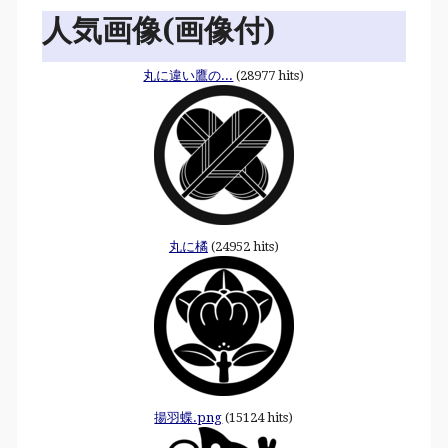
人気画像(画像付)
丸に違い鷹の...
(28977 hits)
丸に橘
(24952 hits)
揚羽蝶.png
(15124 hits)