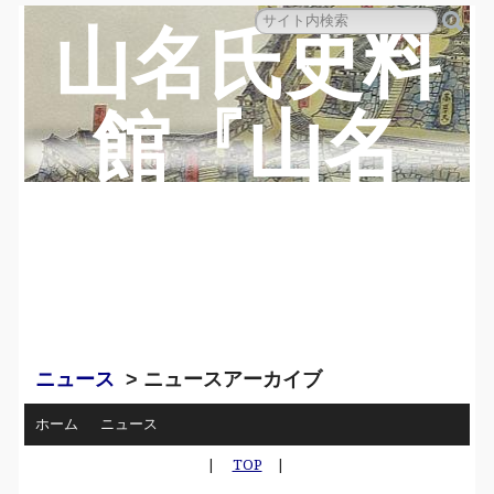
山名氏史料
館『山名
蔵』のペー
ジ
ニュース
> ニュースアーカイブ
ホーム
ニュース
|
TOP
|