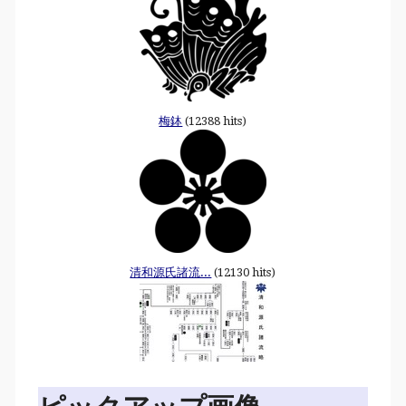
梅鉢
(12388 hits)
清和源氏諸流...
(12130 hits)