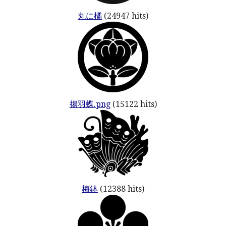
丸に橘
(24947 hits)
揚羽蝶.png
(15122 hits)
梅鉢
(12388 hits)