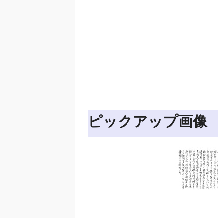
ピックアップ画像