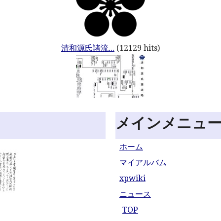
清和源氏諸流...
(12129 hits)
メインメニュ
ホーム
マイアルバム
xpwiki
ニュース
TOP