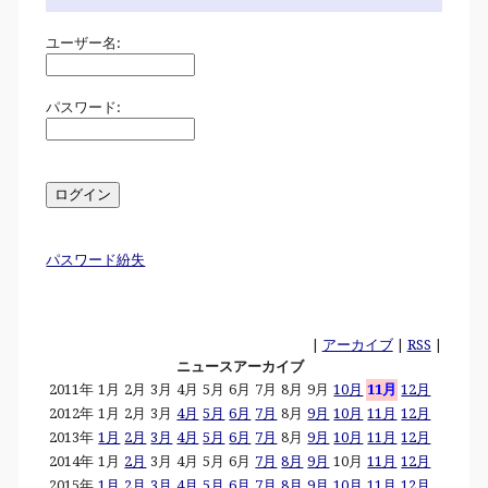
ユーザー名:
パスワード:
パスワード紛失
|
アーカイブ
|
RSS
|
ニュースアーカイブ
2011年
1月
2月
3月
4月
5月
6月
7月
8月
9月
10月
11月
12月
2012年
1月
2月
3月
4月
5月
6月
7月
8月
9月
10月
11月
12月
2013年
1月
2月
3月
4月
5月
6月
7月
8月
9月
10月
11月
12月
2014年
1月
2月
3月
4月
5月
6月
7月
8月
9月
10月
11月
12月
2015年
1月
2月
3月
4月
5月
6月
7月
8月
9月
10月
11月
12月