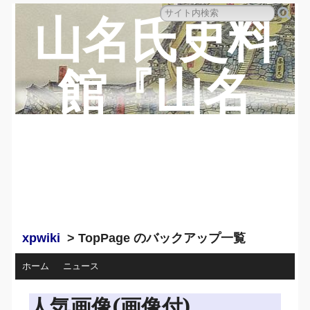
山名氏史料
館『山名
蔵』のペー
ジ
xpwiki
> TopPage のバックアップ一覧
ホーム
ニュース
人気画像(画像付)