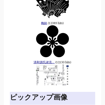
梅鉢
(12389 hits)
清和源氏諸流...
(12130 hits)
ピックアップ画像