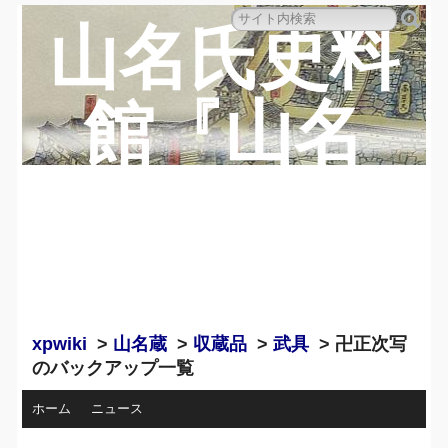
山名氏史料
館『山名
蔵』のペー
ジ
xpwiki
>
山名蔵
>
収蔵品
>
武具
> 卍正次写
のバックアップ一覧
ホーム
ニュース