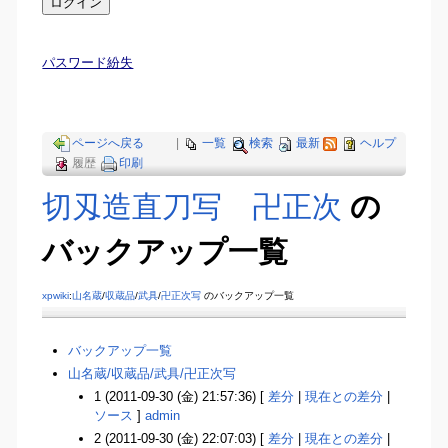
パスワード紛失
ページへ戻る
|
一覧
検索
最新
ヘルプ
履歴
印刷
切刄造直刀写 卍正次
の
バックアップ一覧
xpwiki
:
山名蔵
/
収蔵品
/
武具
/
卍正次写
のバックアップ一覧
バックアップ一覧
山名蔵​/収蔵品​/武具​/卍正次写
1 (2011-09-30 (金) 21:57:36) [
差分
|
現在との差分
|
ソース
]
admin
2 (2011-09-30 (金) 22:07:03) [
差分
|
現在との差分
|