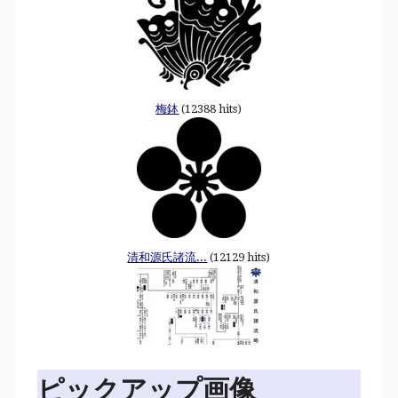
梅鉢
(12388 hits)
清和源氏諸流...
(12129 hits)
ピックアップ画像