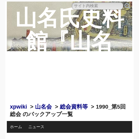
山名氏史料
館『山名
蔵』のペー
ジ
xpwiki
>
山名会
>
総会資料等
> 1990_第5回
総会 のバックアップ一覧
ホーム
ニュース