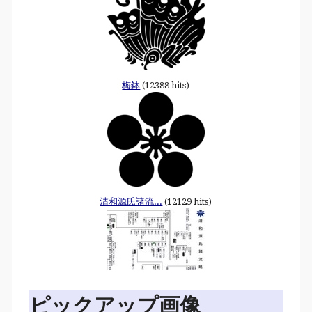
梅鉢
(12388 hits)
清和源氏諸流...
(12129 hits)
ピックアップ画像