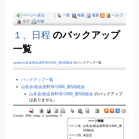
ページへ戻る
|
一覧
検索
最新
ヘルプ
履歴
印刷
１、日程
のバックアップ
一覧
xpwiki
:
山名会
/
総会資料等
/
1990_第5回総会
のバックアップ一覧
バックアップ一覧
山名会​/総会資料等​/1990_第5回総会
山名会​/総会資料等​/1990_第5回総会
のバックアップ
はありません。
Counter: 2054, today: 2, yesterday: 0
ぺージ情報
ぺージ名
山名会/総会資料等/1990_第
:
5回総会
ページ別
未設定