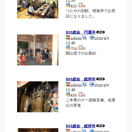
12:50
823
0
つたやの別館、晴嵐亭でお世
話になりました。
R01総会 円通寺
admin
2020/4/9
12:48
754
0
開山堂でのお勤め
R01総会 総持寺
admin
2020/4/9
12:48
830
0
ご本尊の十一面観音像、祐豊
公の寄進
R01総会 総持寺