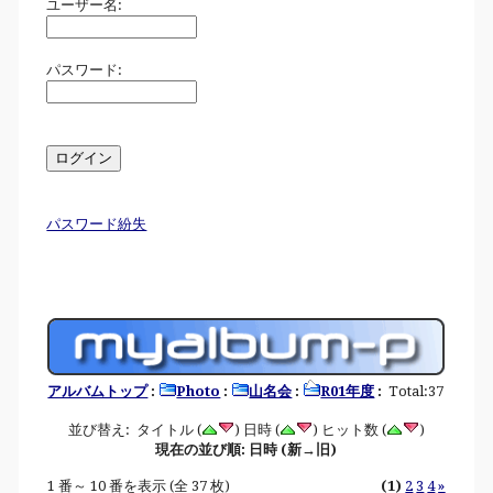
ユーザー名:
パスワード:
パスワード紛失
アルバムトップ
:
Photo
:
山名会
:
R01年度
:
Total:37
並び替え: タイトル (
) 日時 (
) ヒット数 (
)
現在の並び順: 日時 (新→旧)
1 番～ 10 番を表示 (全 37 枚)
(1)
2
3
4
»