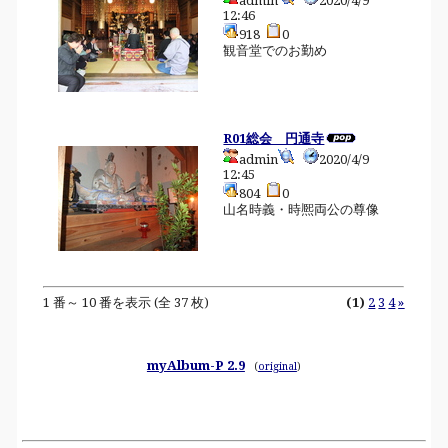
admin
2020/4/9
12:46
918
0
観音堂でのお勤め
R01総会 円通寺
admin
2020/4/9
12:45
804
0
山名時義・時熈両公の尊像
1 番～ 10 番を表示 (全 37 枚)
(1)
2
3
4
»
myAlbum-P 2.9
(
original
)