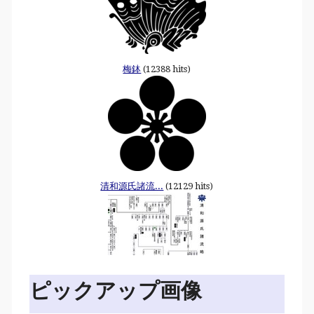
梅鉢
(12388 hits)
清和源氏諸流...
(12129 hits)
ピックアップ画像