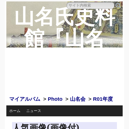
山名氏史料
館『山名
蔵』のペー
ジ
マイアルバム
>
Photo
>
山名会
>
R01年度
ホーム
ニュース
人気画像(画像付)