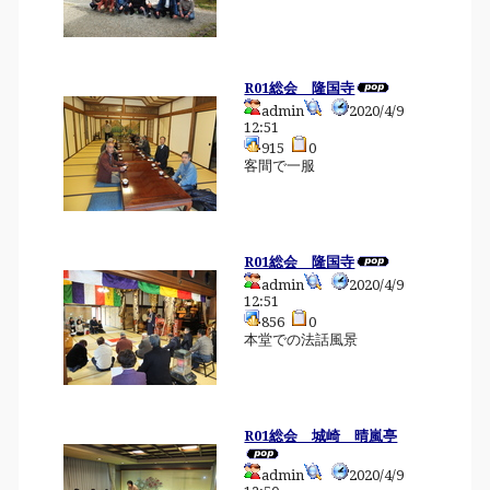
R01総会 隆国寺
admin
2020/4/9
12:51
915
0
客間で一服
R01総会 隆国寺
admin
2020/4/9
12:51
856
0
本堂での法話風景
R01総会 城崎 晴嵐亭
admin
2020/4/9