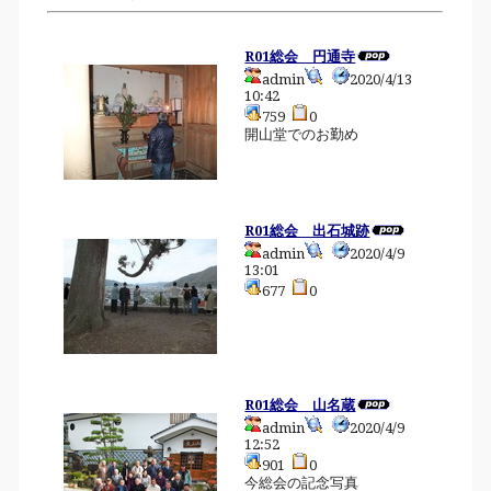
R01総会 円通寺
admin
2020/4/13
10:42
759
0
開山堂でのお勤め
R01総会 出石城跡
admin
2020/4/9
13:01
677
0
R01総会 山名蔵
admin
2020/4/9
12:52
901
0
今総会の記念写真