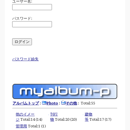
ユーザー名:
パスワード:
パスワード紛失
アルバムトップ
:
Photo
:
その他
:
Total:55
他のイメー
刊行
建物
ジ
Total:14 (14)
物
Total:20 (20)
等
Total:17 (17)
管理用
Total:1 (1)