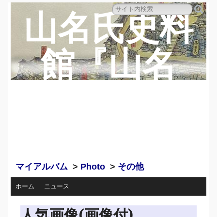
山名氏史料
館『山名
蔵』のペー
ジ
マイアルバム
>
Photo
>
その他
ホーム
ニュース
人気画像(画像付)