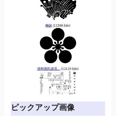
梅鉢
(12388 hits)
清和源氏諸流...
(12129 hits)
ピックアップ画像