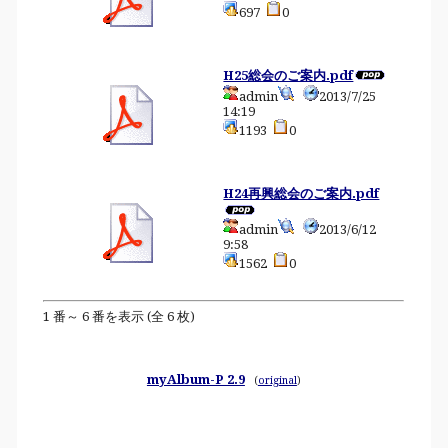
697
0
H25総会のご案内.pdf
admin
2013/7/25
14:19
1193
0
H24再興総会のご案内.pdf
admin
2013/6/12
9:58
1562
0
1 番～ 6 番を表示 (全 6 枚)
myAlbum-P 2.9
(
original
)