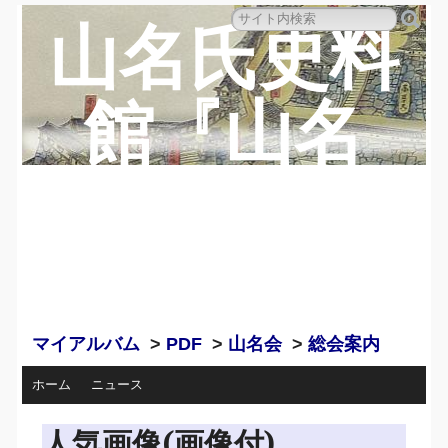
山名氏史料
館『山名
蔵』のペー
ジ
マイアルバム
>
PDF
>
山名会
>
総会案内
ホーム
ニュース
人気画像(画像付)