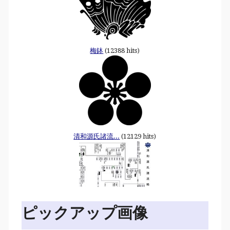
梅鉢
(12388 hits)
清和源氏諸流...
(12129 hits)
ピックアップ画像