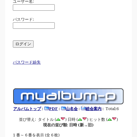
ユーザー名:
パスワード:
パスワード紛失
アルバムトップ
:
PDF
:
山名会
:
総会案内
:
Total:6
並び替え: タイトル (
) 日時 (
) ヒット数 (
)
現在の並び順: 日時 (新→旧)
1 番～ 6 番を表示 (全 6 枚)