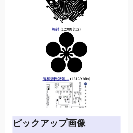
梅鉢
(12388 hits)
清和源氏諸流...
(12129 hits)
ピックアップ画像