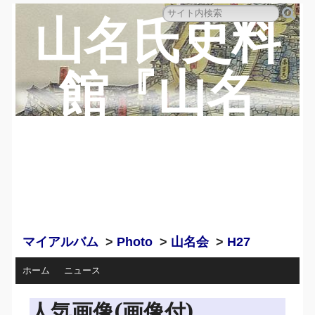
山名氏史料
館『山名
蔵』のペー
ジ
マイアルバム
>
Photo
>
山名会
>
H27
ホーム
ニュース
人気画像(画像付)