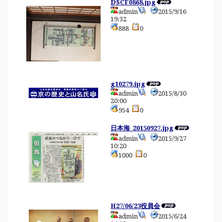
DSCF0868.jpg
admin
2015/9/16
19:32
888
0
g10279.jpg
admin
2015/8/30
20:00
954
0
日本海_20150927.jpg
admin
2015/9/27
10:20
1000
0
H27/06/23役員会
admin
2015/6/24