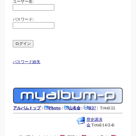
ユーザー名:
パスワード:
パスワード紛失
アルバムトップ
:
Photo
:
山名会
:
H27
:
Total:22
歴史講演
会
Total:14 (14)