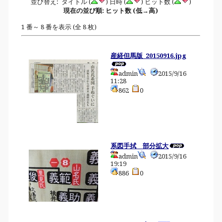
並び替え: タイトル (
) 日時 (
) ヒット数 (
)
現在の並び順: ヒット数 (低→高)
1 番～ 8 番を表示 (全 8 枚)
産経但馬版_20150916.jpg
admin
2015/9/16
11:28
862
0
系図手拭 部分拡大
admin
2015/9/16
19:19
886
0