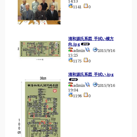
14:13
1141
0
清和源氏系図_手拭い横方
向.jpg
admin
2015/9/16
15:25
1175
0
清和源氏系図_手拭い.jpg
admin
2015/9/16
19:04
1198
0