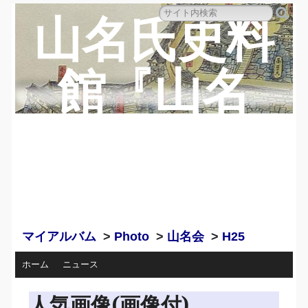
山名氏史料
館『山名
蔵』のペー
ジ
マイアルバム
>
Photo
>
山名会
>
H25
ホーム
ニュース
人気画像(画像付)