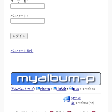
ユーザー名:
パスワード:
パスワード紛失
アルバムトップ
:
Photo
:
山名会
:
H25
:
Total:73
H25総
会
Total:62 (62)