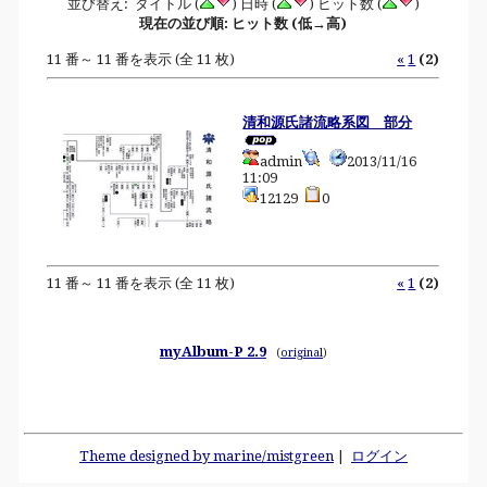
並び替え: タイトル (
) 日時 (
) ヒット数 (
)
現在の並び順: ヒット数 (低→高)
11 番～ 11 番を表示 (全 11 枚)
«
1
(2)
清和源氏諸流略系図 部分
admin
2013/11/16
11:09
12129
0
11 番～ 11 番を表示 (全 11 枚)
«
1
(2)
myAlbum-P 2.9
(
original
)
Theme designed by marine/mistgreen
|
ログイン