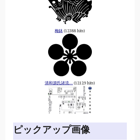
梅鉢
(12388 hits)
清和源氏諸流...
(12129 hits)
ピックアップ画像