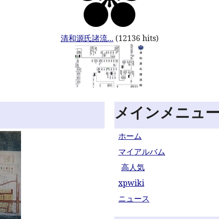
清和源氏諸流...
(12136 hits)
メインメニュ
ホーム
マイアルバム
高人気
xpwiki
ニュース