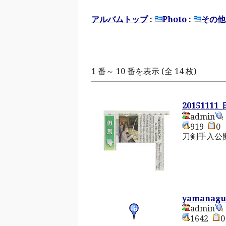
アルバムトップ
:
Photo
:
その他
1 番～ 10 番を表示 (全 14 枚)
2015111
admin
919
刀剣手入公
yamanagu
admin
1642