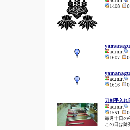
admin
1408
yamanagu
admin
1607
yamanagu
admin
1616
刀剣手入れ
admin
1551
毎月十日の
この日は陳