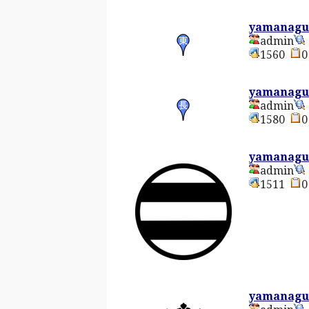
yamanagu
admin
1560
yamanagu
admin
1580
yamanagu
admin
1511
yamanagu