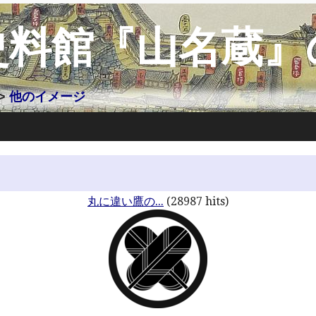
史料館『山名蔵』
>
他のイメージ
丸に違い鷹の...
(28987 hits)