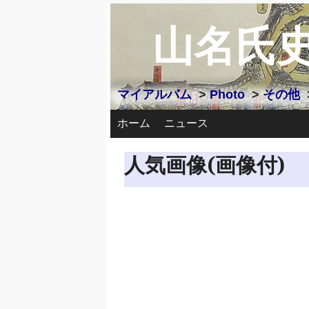
山名氏
マイアルバム
>
Photo
>
その他
ホーム
ニュース
人気画像(画像付)