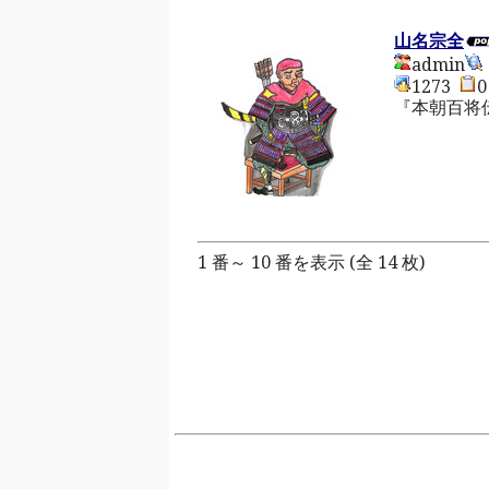
山名宗全
admin
1273
『本朝百将
1 番～ 10 番を表示 (全 14 枚)