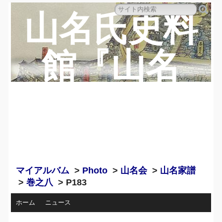
山名氏史料
館『山名
蔵』のペー
ジ
マイアルバム
>
Photo
>
山名会
>
山名家譜
>
巻之八
> P183
ホーム
ニュース