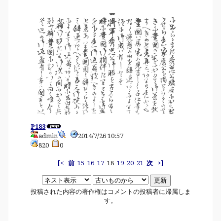
P183
admin
2014/7/26 10:57
820
0
[<
前
15
16
17
18
19
20
21
次
>]
投稿された内容の著作権はコメントの投稿者に帰属しま
す。