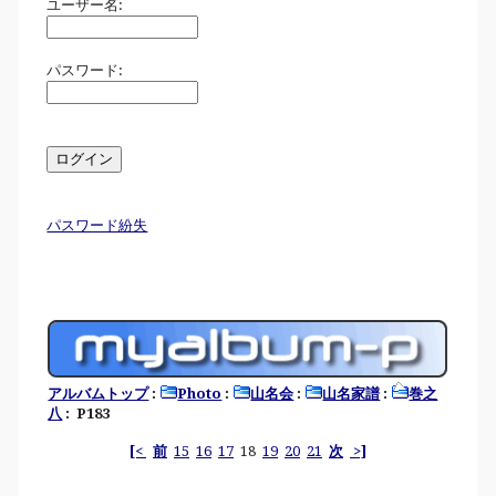
ユーザー名:
パスワード:
パスワード紛失
アルバムトップ
:
Photo
:
山名会
:
山名家譜
:
巻之
八
: P183
[<
前
15
16
17
18
19
20
21
次
>]