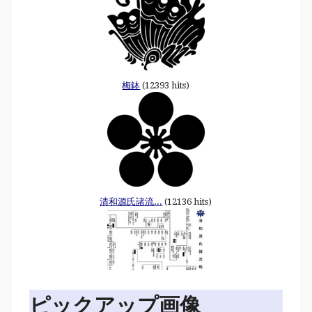
梅鉢
(12393 hits)
清和源氏諸流...
(12136 hits)
ピックアップ画像