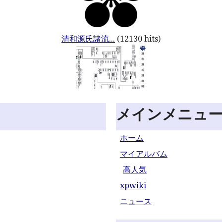
清和源氏諸流...
(12130 hits)
メインメニュ
ホーム
マイアルバム
高人気
xpwiki
ニュース