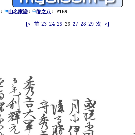
:
山名家譜
:
巻之八
: P169
[<
前
23
24
25
26
27
28
29
次
>]