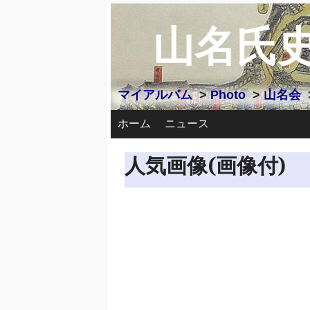
山名氏
マイアルバム
>
Photo
>
山名会
ホーム
ニュース
人気画像(画像付)