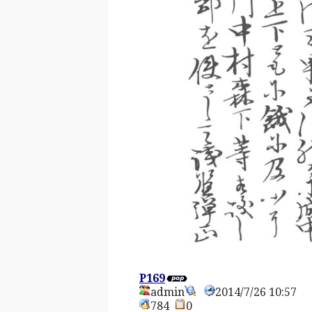
P169
admin
2014/7/26 10:57
784
0