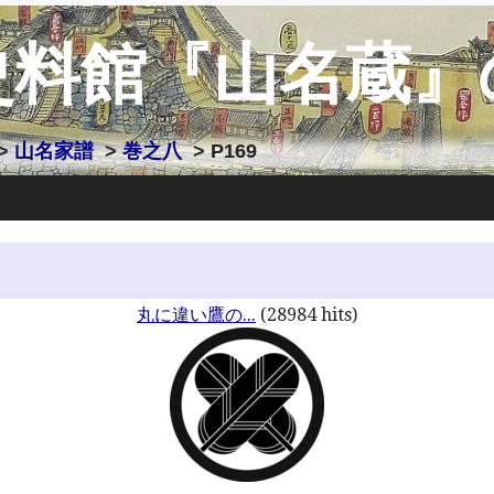
史料館『山名蔵』
>
山名家譜
>
巻之八
> P169
丸に違い鷹の...
(28984 hits)