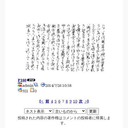
P160
admin
2014/7/26 10:58
921
0
[<
前
4
5
6
7
8
9
10
次
>]
投稿された内容の著作権はコメントの投稿者に帰属しま
す。