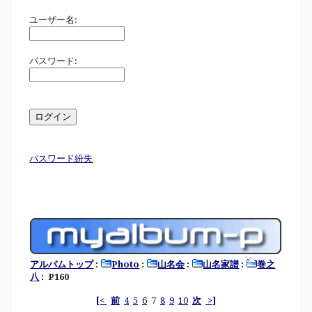
ユーザー名:
パスワード:
パスワード紛失
アルバムトップ
:
Photo
:
山名会
:
山名家譜
:
巻之
八
: P160
[<
前
4
5
6
7
8
9
10
次
>]