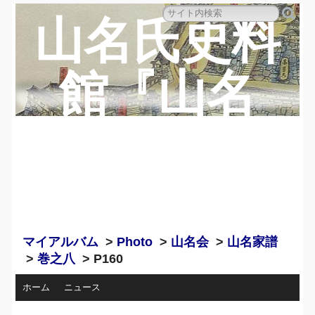
山名氏史料
館『山名
蔵』のペー
ジ
マイアルバム
>
Photo
>
山名会
>
山名家譜
>
巻之八
> P160
ホーム
ニュース