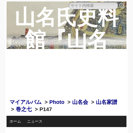
山名氏史料
館『山名
蔵』のペー
ジ
マイアルバム
>
Photo
>
山名会
>
山名家譜
>
巻之七
> P147
ホーム
ニュース