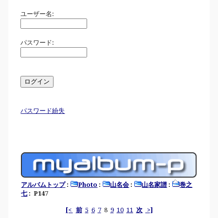
ユーザー名:
パスワード:
パスワード紛失
アルバムトップ
:
Photo
:
山名会
:
山名家譜
:
巻之
七
: P147
[<
前
5
6
7
8
9
10
11
次
>]