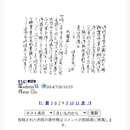
P147
admin
2014/7/26 10:59
890
0
[<
前
5
6
7
8
9
10
11
次
>]
投稿された内容の著作権はコメントの投稿者に帰属しま
す。