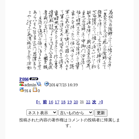
P086
admin
2014/7/25 16:39
914
0
[<
前
16
17
18
19
20
21
22
次
>]
投稿された内容の著作権はコメントの投稿者に帰属しま
す。