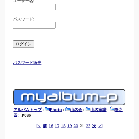
ユーザー名:
パスワード:
パスワード紛失
アルバムトップ
:
Photo
:
山名会
:
山名家譜
:
巻之
四
: P086
[<
前
16
17
18
19
20
21
22
次
>]