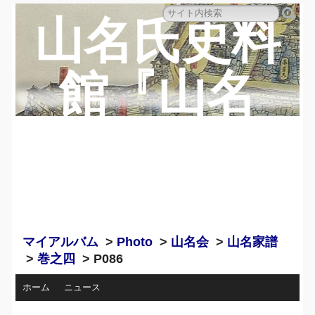
山名氏史料
館『山名
蔵』のペー
ジ
マイアルバム
>
Photo
>
山名会
>
山名家譜
>
巻之四
> P086
ホーム
ニュース