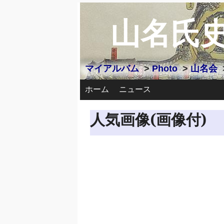
山名氏
マイアルバム
>
Photo
>
山名会
ホーム
ニュース
人気画像(画像付)