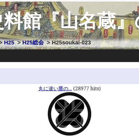
史料館『山名蔵』
>
H25
>
H25総会
> H25soukai-023
丸に違い鷹の...
(28977 hits)