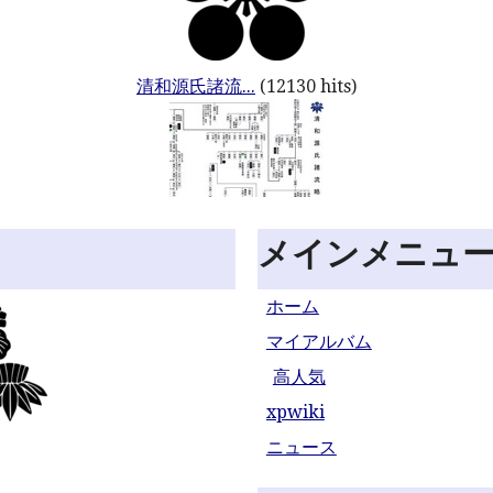
清和源氏諸流...
(12130 hits)
メインメニュ
ホーム
マイアルバム
高人気
xpwiki
ニュース