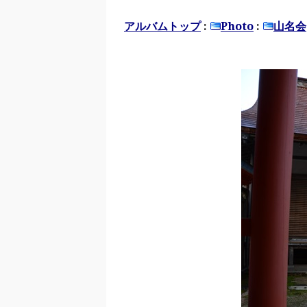
アルバムトップ
:
Photo
:
山名会