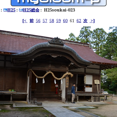
:
H25
:
H25総会
: H25soukai-023
[<
前
56
57
58
59
60
61
62
次
>]