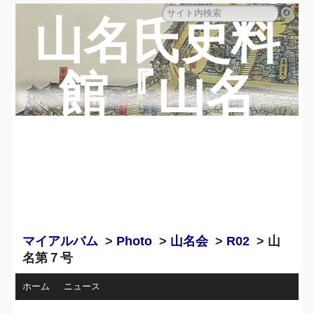
山名氏史料
館『山名
蔵』のペー
ジ
マイアルバム
>
Photo
>
山名会
>
R02
> 山
名第７号
ホーム
ニュース