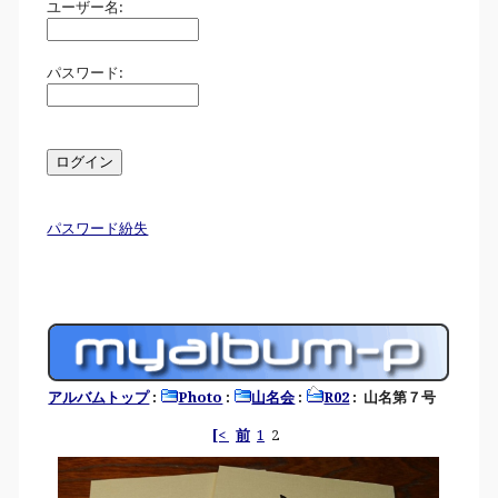
ユーザー名:
パスワード:
パスワード紛失
アルバムトップ
:
Photo
:
山名会
:
R02
: 山名第７号
[<
前
1
2