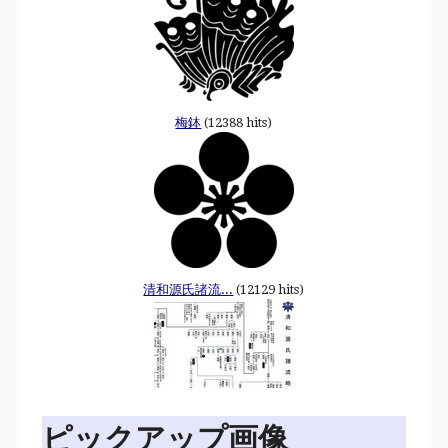
梅鉢
(12388 hits)
清和源氏諸流...
(12129 hits)
ピックアップ画像