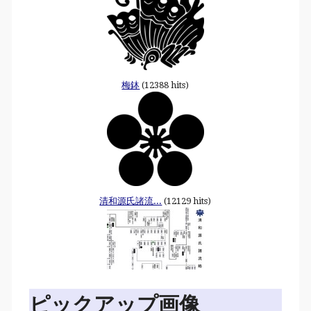
梅鉢
(12388 hits)
清和源氏諸流...
(12129 hits)
ピックアップ画像