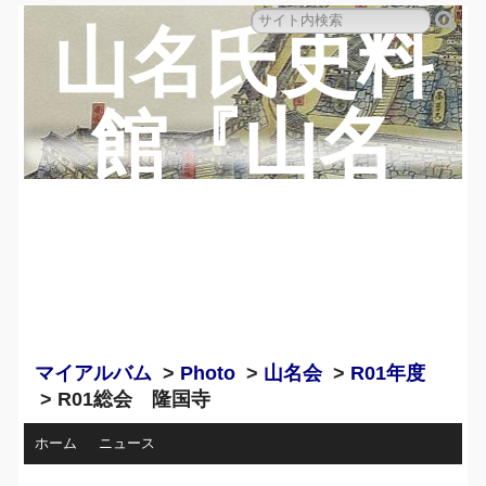
山名氏史料
館『山名
蔵』のペー
ジ
マイアルバム
>
Photo
>
山名会
>
R01年度
> R01総会 隆国寺
ホーム
ニュース