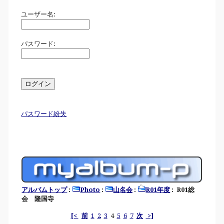
ユーザー名:
パスワード:
パスワード紛失
アルバムトップ
:
Photo
:
山名会
:
R01年度
: R01総
会 隆国寺
[<
前
1
2
3
4
5
6
7
次
>]