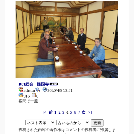
R01総会 隆国寺
admin
2020/4/9 12:51
916
0
客間で一服
[<
前
1
2
3
4
5
6
7
次
>]
投稿された内容の著作権はコメントの投稿者に帰属しま