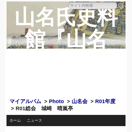
山名氏史料
館『山名
蔵』のペー
ジ
マイアルバム
>
Photo
>
山名会
>
R01年度
> R01総会 城崎 晴嵐亭
ホーム
ニュース