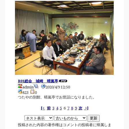
R01総会 城崎 晴嵐亭
admin
2020/4/9 12:50
823
0
つたやの別館、晴嵐亭でお世話になりました。
[<
前
3
4
5
6
7
8
9
次
>]
投稿された内容の著作権はコメントの投稿者に帰属しま