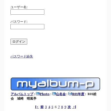
ユーザー名:
パスワード:
パスワード紛失
アルバムトップ
:
Photo
:
山名会
:
R01年度
: R01総
会 城崎 晴嵐亭
[<
前
3
4
5
6
7
8
9
次
>]