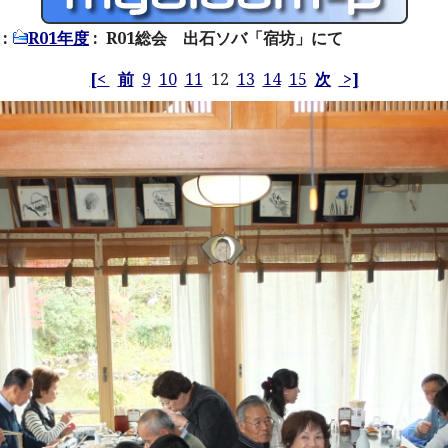
:
R01年度
: R01総会 出石ソバ「宿坊」にて
[<
前
9
10
11
12
13
14
15
次
>]