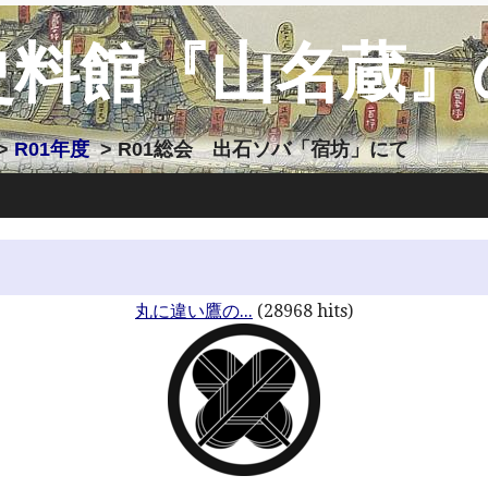
史料館『山名蔵』
>
R01年度
> R01総会 出石ソバ「宿坊」にて
丸に違い鷹の...
(28968 hits)