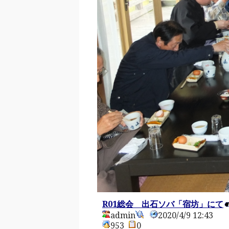
R01総会 出石ソバ「宿坊」にて
admin
2020/4/9 12:43
953
0