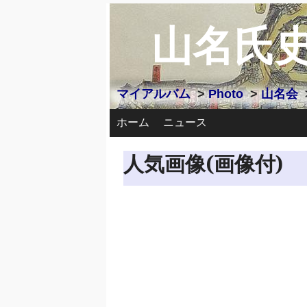
山名氏
マイアルバム
>
Photo
>
山名会
ホーム
ニュース
人気画像(画像付)