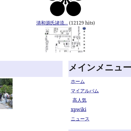
清和源氏諸流...
(12129 hits)
メインメニュ
ホーム
マイアルバム
高人気
xpwiki
ニュース