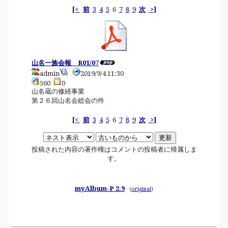
[<
前
3
4
5
6
7
8
9
次
>]
山名一族会報 R01/07
admin
2019/9/4 11:30
560
0
山名蔵の修繕事業
第２６回山名会総会の件
[<
前
3
4
5
6
7
8
9
次
>]
投稿された内容の著作権はコメントの投稿者に帰属しま
す。
myAlbum-P 2.9
(
original
)