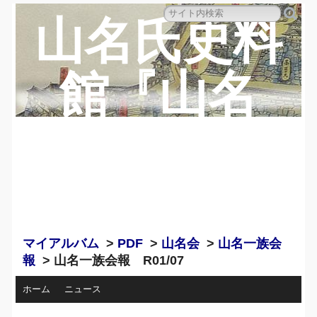
山名氏史料
館『山名
蔵』のペー
ジ
マイアルバム
>
PDF
>
山名会
>
山名一族会
報
> 山名一族会報 R01/07
ホーム
ニュース