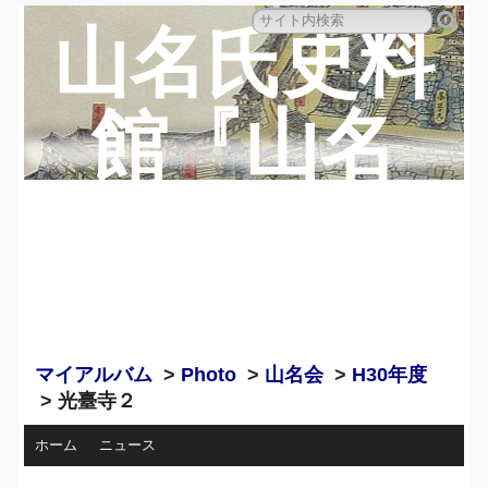
山名氏史料
館『山名
蔵』のペー
ジ
マイアルバム
>
Photo
>
山名会
>
H30年度
> 光臺寺２
ホーム
ニュース