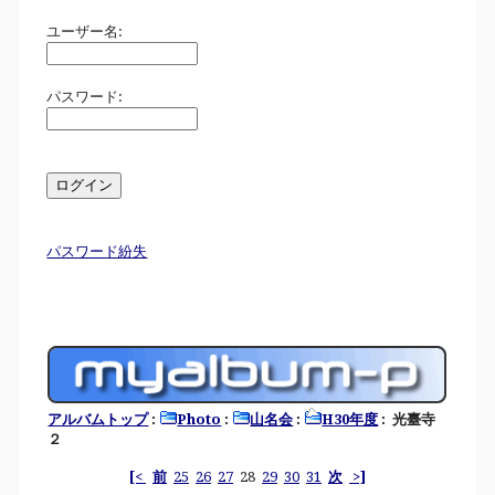
ユーザー名:
パスワード:
パスワード紛失
アルバムトップ
:
Photo
:
山名会
:
H30年度
: 光臺寺
２
[<
前
25
26
27
28
29
30
31
次
>]