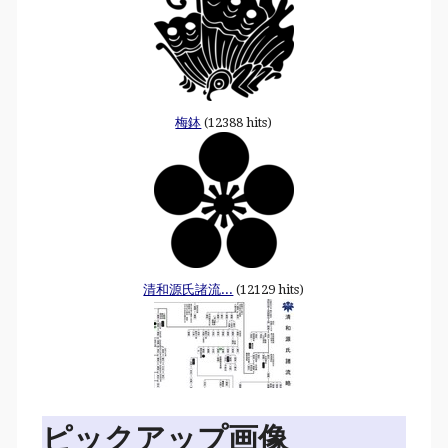
梅鉢
(12388 hits)
清和源氏諸流...
(12129 hits)
ピックアップ画像