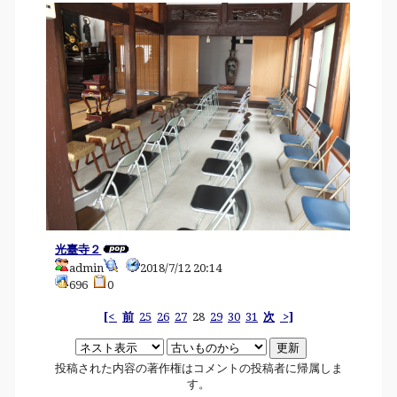
光臺寺２
admin
2018/7/12 20:14
696
0
[<
前
25
26
27
28
29
30
31
次
>]
投稿された内容の著作権はコメントの投稿者に帰属しま
す。