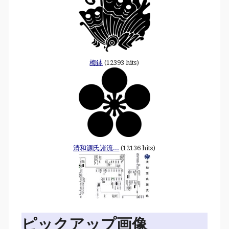
梅鉢
(12393 hits)
清和源氏諸流...
(12136 hits)
ピックアップ画像