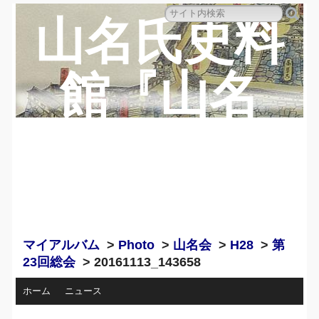
山名氏史料
館『山名
蔵』のペー
ジ
マイアルバム
>
Photo
>
山名会
>
H28
>
第
23回総会
> 20161113_143658
ホーム
ニュース