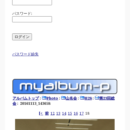
パスワード:
パスワード紛失
アルバムトップ
:
Photo
:
山名会
:
H28
:
第23回総
会
: 20161113_143658
[<
前
12
13
14
15
16
17
18