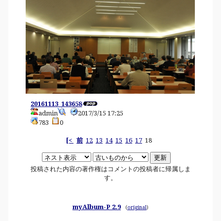
20161113_143658
admin
2017/3/15 17:25
783
0
[<
前
12
13
14
15
16
17
18
投稿された内容の著作権はコメントの投稿者に帰属しま
す。
myAlbum-P 2.9
(
original
)