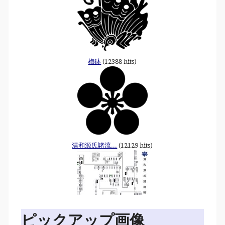
梅鉢
(12388 hits)
清和源氏諸流...
(12129 hits)
ピックアップ画像