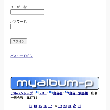
ユーザー名:
パスワード:
パスワード紛失
アルバムトップ
:
PDF
:
山名会
:
山名一族会報
: 山名
一族会報 H27/12
[<
前
15
16
17
18
19
20
21
次
>]