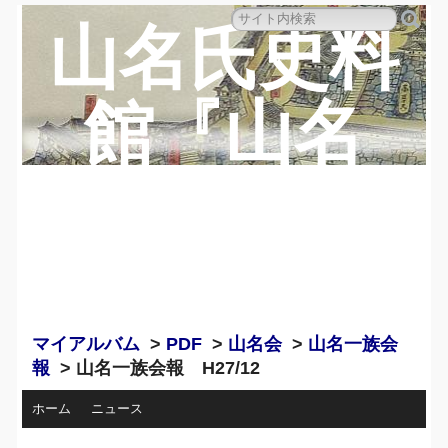
山名氏史料
館『山名
蔵』のペー
ジ
マイアルバム
>
PDF
>
山名会
>
山名一族会
報
> 山名一族会報 H27/12
ホーム
ニュース