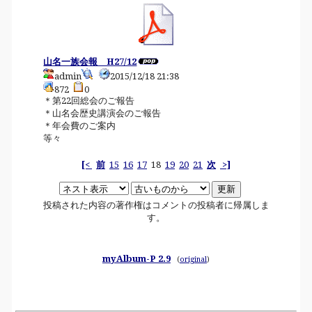
山名一族会報 H27/12
admin
2015/12/18 21:38
872
0
＊第22回総会のご報告
＊山名会歴史講演会のご報告
＊年会費のご案内
等々
[<
前
15
16
17
18
19
20
21
次
>]
投稿された内容の著作権はコメントの投稿者に帰属しま
す。
myAlbum-P 2.9
(
original
)