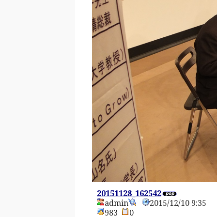
20151128_162542
admin
2015/12/10 9:35
983
0