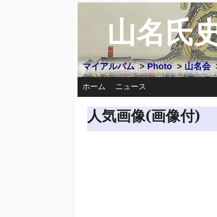
山名氏
マイアルバム
>
Photo
>
山名会
ホーム
ニュース
人気画像(画像付)