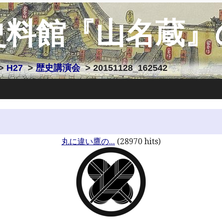
史料館『山名蔵』
>
H27
>
歴史講演会
> 20151128_162542
丸に違い鷹の...
(28970 hits)