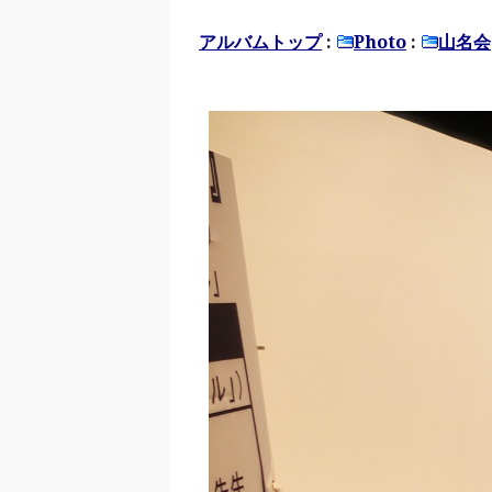
アルバムトップ
:
Photo
:
山名会