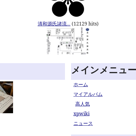
清和源氏諸流...
(12129 hits)
メインメニュ
ホーム
マイアルバム
高人気
xpwiki
ニュース