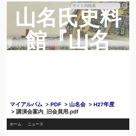
山名氏史料
館『山名
蔵』のペー
ジ
マイアルバム
>
PDF
>
山名会
>
H27年度
> 講演会案内_旧会員用.pdf
ホーム
ニュース