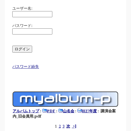
ユーザー名:
パスワード:
パスワード紛失
アルバムトップ
:
PDF
:
山名会
:
H27年度
: 講演会案
内_旧会員用.pdf
1
2
3
次
>]