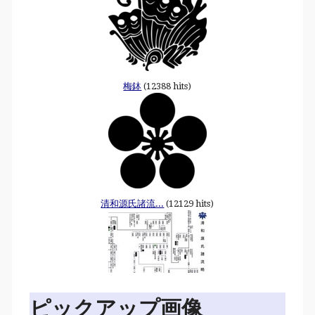
梅鉢
(12388 hits)
清和源氏諸流...
(12129 hits)
ピックアップ画像