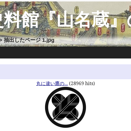
史料館『山名蔵』
> 抽出したページ 1.jpg
丸に違い鷹の...
(28969 hits)