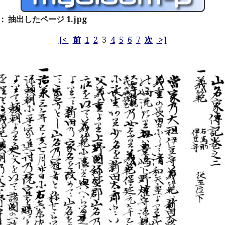
: 抽出したページ 1.jpg
[<
前
1
2
3
4
5
6
7
次
>]