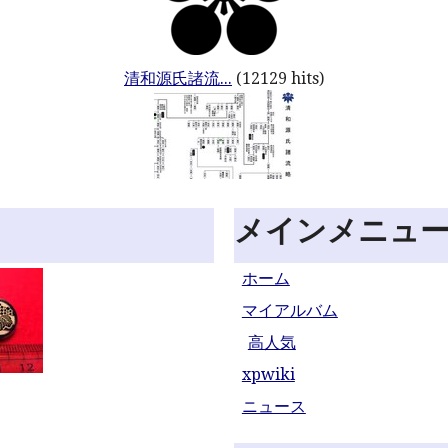
清和源氏諸流...
(12129 hits)
メインメニュ
ホーム
マイアルバム
高人気
xpwiki
ニュース