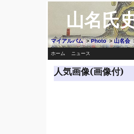
山名氏
マイアルバム
>
Photo
>
山名会
ホーム
ニュース
人気画像(画像付)