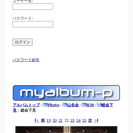
ユーザー名:
パスワード:
パスワード紛失
アルバムトップ
:
Photo
:
山名会
:
H26
:
総会下
見
: 総会下見
[<
前
19
20
21
22
23
24
25
次
>]