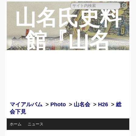
山名氏史料
館『山名
蔵』のペー
ジ
マイアルバム
>
Photo
>
山名会
>
H26
>
総
会下見
ホーム
ニュース