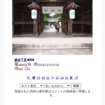
総会下見
admin
2014/12/9 10:24
891
0
[<
前
19
20
21
22
23
24
25
次
>]
投稿された内容の著作権はコメントの投稿者に帰属しま
す。