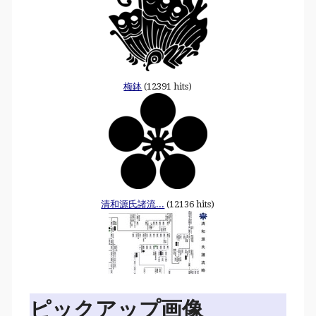
梅鉢
(12391 hits)
清和源氏諸流...
(12136 hits)
ピックアップ画像