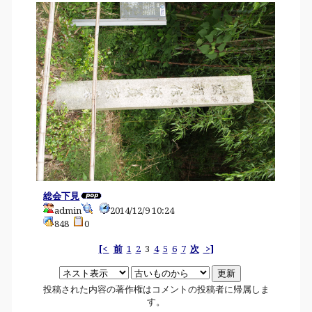
総会下見
admin
2014/12/9 10:24
848
0
[<
前
1
2
3
4
5
6
7
次
>]
投稿された内容の著作権はコメントの投稿者に帰属しま
す。