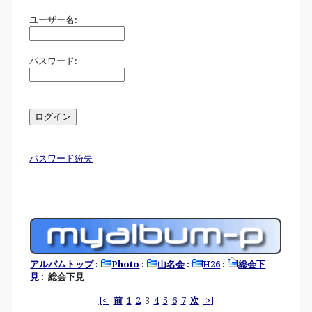
ユーザー名:
パスワード:
パスワード紛失
アルバムトップ
:
Photo
:
山名会
:
H26
:
総会下
見
: 総会下見
[<
前
1
2
3
4
5
6
7
次
>]