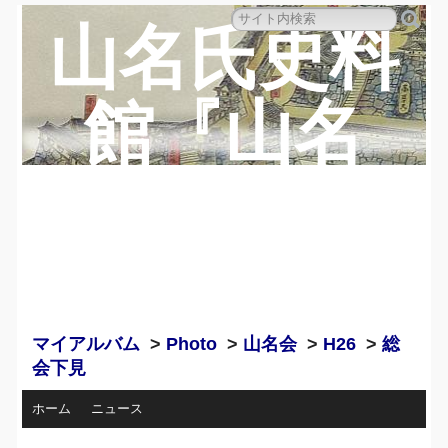
山名氏史料
館『山名
蔵』のペー
ジ
マイアルバム
>
Photo
>
山名会
>
H26
>
総
会下見
ホーム
ニュース