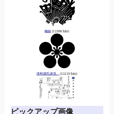
梅鉢
(12388 hits)
清和源氏諸流...
(12129 hits)
ピックアップ画像