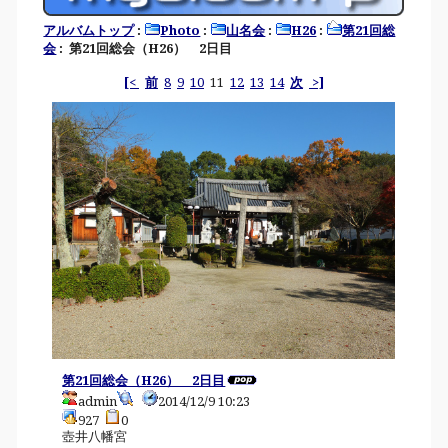
アルバムトップ
:
Photo
:
山名会
:
H26
:
第21回総
会
: 第21回総会（H26） 2日目
[<
前
8
9
10
11
12
13
14
次
>]
第21回総会（H26） 2日目
admin
2014/12/9 10:23
927
0
壺井八幡宮