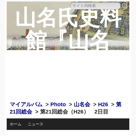
山名氏史料
館『山名
蔵』のペー
ジ
マイアルバム
>
Photo
>
山名会
>
H26
>
第
21回総会
> 第21回総会（H26） 2日目
ホーム
ニュース