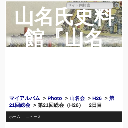
山名氏史料
館『山名
蔵』のペー
ジ
マイアルバム
>
Photo
>
山名会
>
H26
>
第
21回総会
> 第21回総会（H26） 2日目
ホーム
ニュース