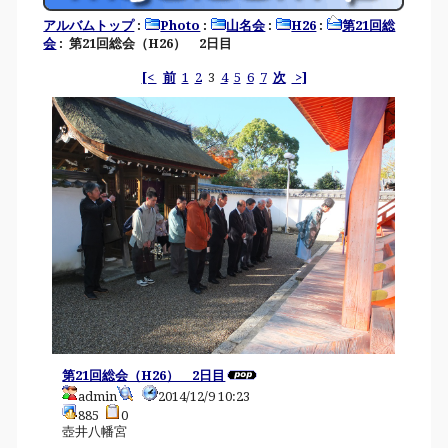
アルバムトップ
:
Photo
:
山名会
:
H26
:
第21回総
会
: 第21回総会（H26） 2日目
[<
前
1
2
3
4
5
6
7
次
>]
第21回総会（H26） 2日目
admin
2014/12/9 10:23
885
0
壺井八幡宮