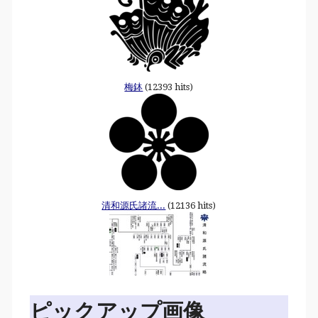
梅鉢
(12393 hits)
清和源氏諸流...
(12136 hits)
ピックアップ画像