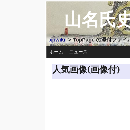
山名氏
xpwiki
> TopPage の添付ファ
ホーム
ニュース
人気画像(画像付)