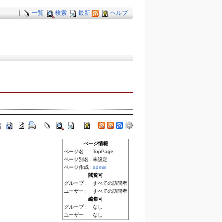
|
一覧
検索
最新
ヘルプ
ぺージ情報
ぺージ名 :
TopPage
ページ別名 :
未設定
ページ作成 :
admin
閲覧可
グループ :
すべての訪問者
ユーザー :
すべての訪問者
編集可
グループ :
なし
ユーザー :
なし