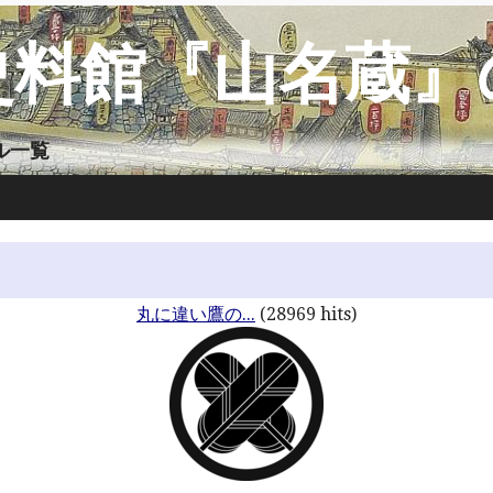
史料館『山名蔵』
イル一覧
丸に違い鷹の...
(28969 hits)