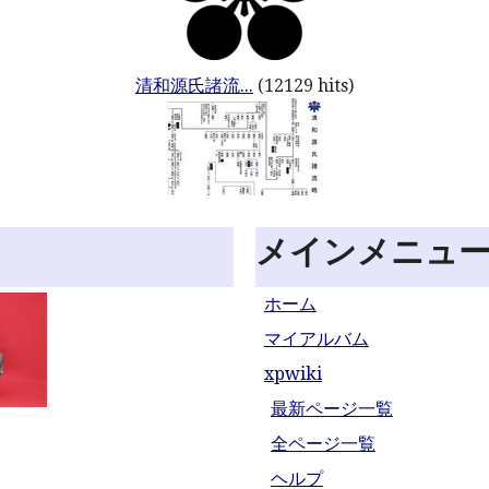
清和源氏諸流...
(12129 hits)
メインメニュ
ホーム
マイアルバム
xpwiki
最新ページ一覧
全ページ一覧
ヘルプ