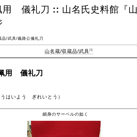
佩用 儀礼刀
::
山名氏史料館『
ジ
蔵品
/
武具
/義路公儀礼刀
[3]
山名蔵​/収蔵品​/武具
佩用 儀礼刀
こうはいよう ぎれいとう）
細身のサーベルの如く