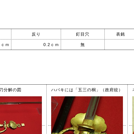
反り
釘目穴
表銘
8ｃｍ
0.2ｃｍ
無
刀分解の図
ハバキには「五三の桐」（政府紋）