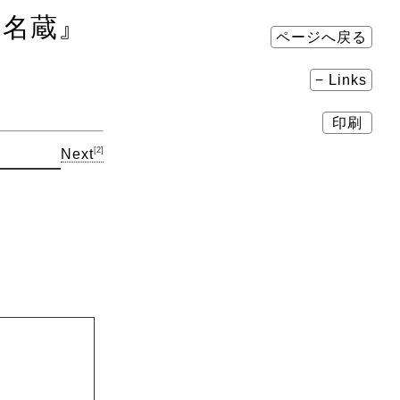
山名蔵』
ページへ戻る
− Links
印刷
[2]
Next