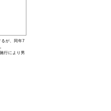
するが、同年7
。
の施行により男