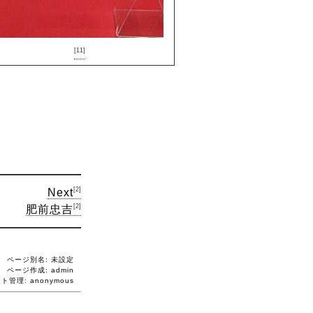
[11]
[2]
Next
[2]
肥前忠吉
ページ別名: 未設定
ページ作成: admin
イト管理:
anonymous