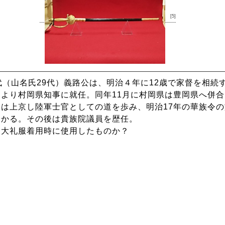
[5]
代（山名氏29代）義路公は、明治４年に12歳で家督を相続
より村岡県知事に就任。同年11月に村岡県は豊岡県へ併合
は上京し陸軍士官としての道を歩み、明治17年の華族令
授かる。その後は貴族院議員を歴任。
は大礼服着用時に使用したものか？