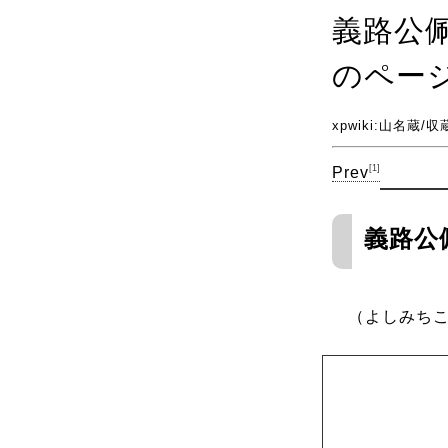
義路公
のペー
xpwiki
:
山名蔵
/
収
[1]
Prev
義路公
（よしみち