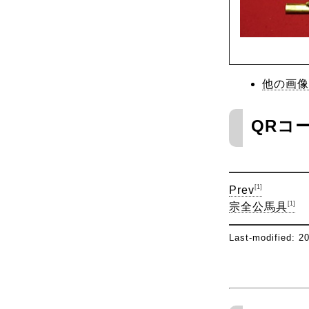
他の画像
QRコ
[1]
Prev
[1]
宗全公馬具
Last-modified: 2