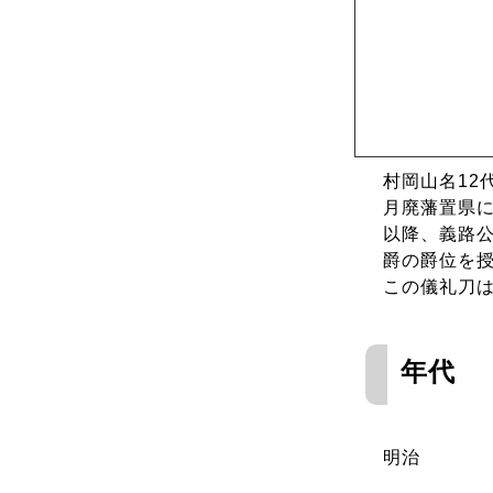
村岡山名12
月廃藩置県に
以降、義路公
爵の爵位を
この儀礼刀
年代
明治