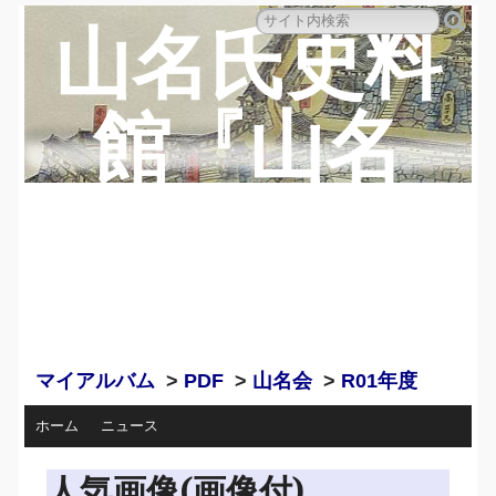
山名氏史料
館『山名
蔵』のペー
ジ
マイアルバム
>
PDF
>
山名会
>
R01年度
ホーム
ニュース
人気画像(画像付)