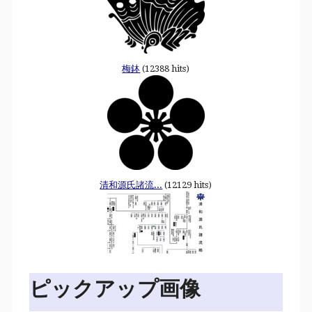
梅鉢
(12388 hits)
清和源氏諸流...
(12129 hits)
ピックアップ画像