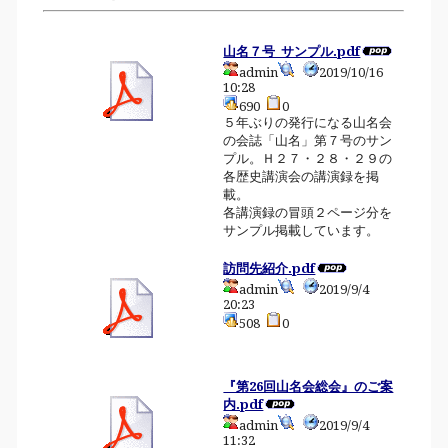
山名７号_サンプル.pdf
admin
2019/10/16
10:28
690
0
５年ぶりの発行になる山名会
の会誌「山名」第７号のサン
プル。Ｈ２７・２８・２９の
各歴史講演会の講演録を掲
載。
各講演録の冒頭２ページ分を
サンプル掲載しています。
訪問先紹介.pdf
admin
2019/9/4
20:23
508
0
『第26回山名会総会』のご案
内.pdf
admin
2019/9/4
11:32