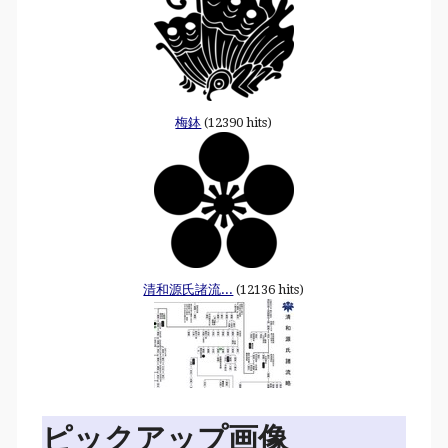
梅鉢
(12390 hits)
清和源氏諸流...
(12136 hits)
ピックアップ画像