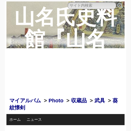
山名氏史料
館『山名
蔵』のペー
ジ
マイアルバム
>
Photo
>
収蔵品
>
武具
>
葵
紋懐剣
ホーム
ニュース