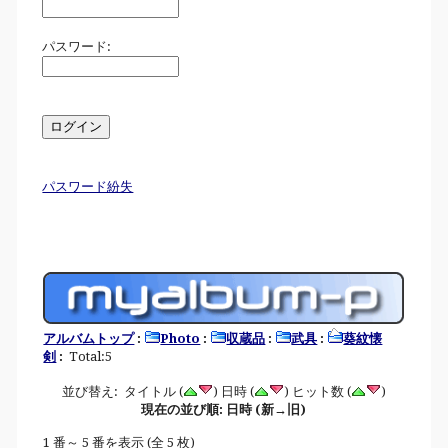
パスワード:
パスワード紛失
アルバムトップ
:
Photo
:
収蔵品
:
武具
:
葵紋懐
剣
:
Total:5
並び替え: タイトル (
) 日時 (
) ヒット数 (
)
現在の並び順: 日時 (新→旧)
1 番～ 5 番を表示 (全 5 枚)