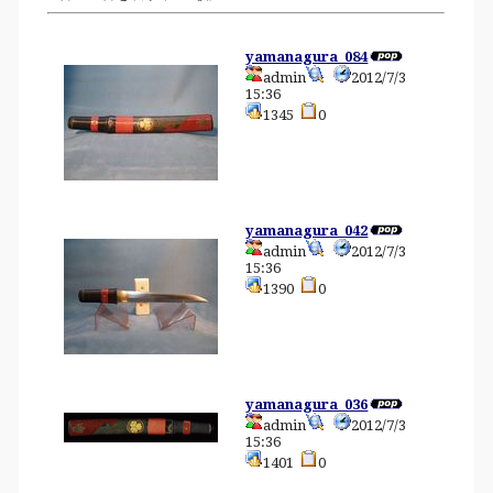
yamanagura_084
admin
2012/7/3
15:36
1345
0
yamanagura_042
admin
2012/7/3
15:36
1390
0
yamanagura_036
admin
2012/7/3
15:36
1401
0