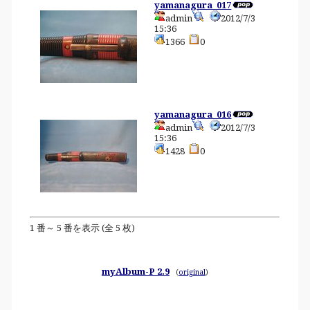
yamanagura_017
admin
2012/7/3
15:36
1366
0
yamanagura_016
admin
2012/7/3
15:36
1428
0
1 番～ 5 番を表示 (全 5 枚)
myAlbum-P 2.9
(
original
)