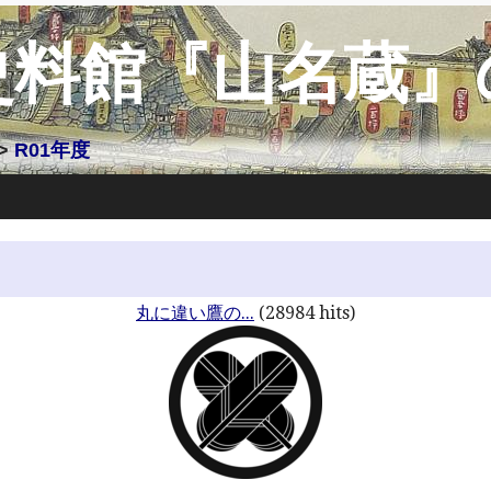
史料館『山名蔵』
>
R01年度
丸に違い鷹の...
(28984 hits)