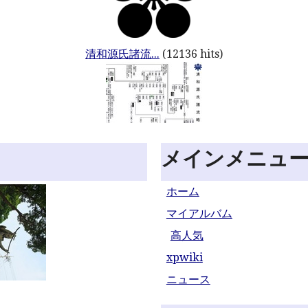
清和源氏諸流...
(12136 hits)
メインメニュ
ホーム
マイアルバム
高人気
xpwiki
ニュース