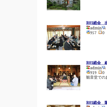
R01総会
admin
957
R01総会 
admin
919
観音堂での
R01総会 