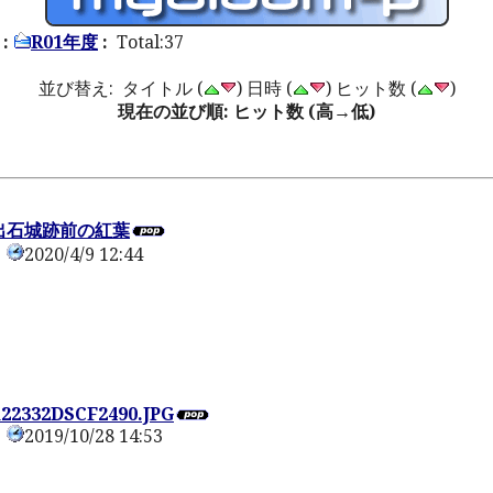
:
R01年度
:
Total:37
並び替え: タイトル (
) 日時 (
) ヒット数 (
)
現在の並び順: ヒット数 (高→低)
 出石城跡前の紅葉
2020/4/9 12:44
0
122332DSCF2490.JPG
2019/10/28 14:53
0