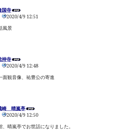
隆国寺
2020/4/9 12:51
0
話風景
総持寺
2020/4/9 12:48
0
一面観音像、祐豊公の寄進
城崎 晴嵐亭
2020/4/9 12:50
0
館、晴嵐亭でお世話になりました。