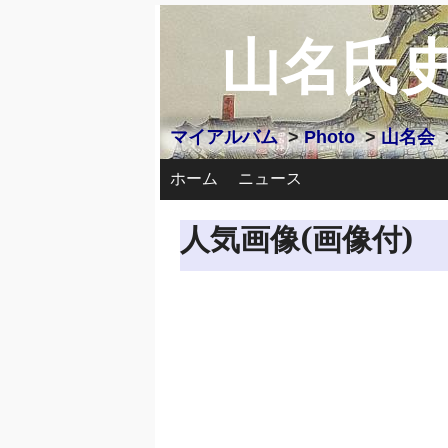
山名氏
マイアルバム
>
Photo
>
山名会
ホーム
ニュース
人気画像(画像付)