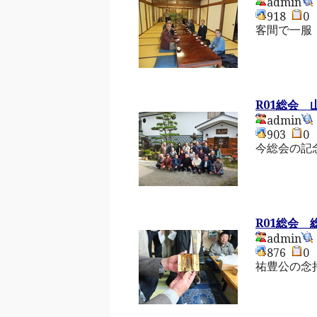
admin
918
客間で一服
R01総会 
admin
903
今総会の記
R01総会 
admin
876
祐豊公の念