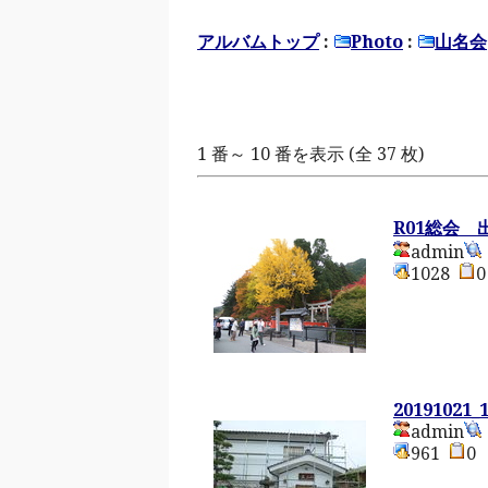
アルバムトップ
:
Photo
:
山名会
1 番～ 10 番を表示 (全 37 枚)
R01総会
admin
1028
20191021_
admin
961