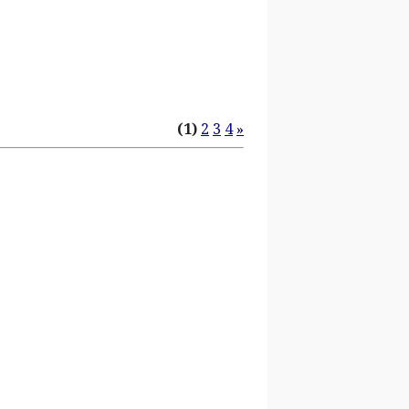
(1)
2
3
4
»