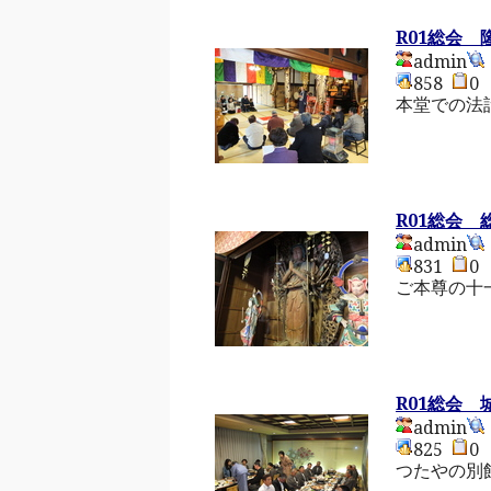
R01総会 
admin
858
本堂での法
R01総会 
admin
831
ご本尊の十
R01総会 
admin
825
つたやの別