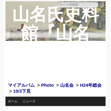
山名氏史料
館『山名
蔵』のペー
ジ
マイアルバム
>
Photo
>
山名会
>
H24年総会
>
10/3下見
ホーム
ニュース