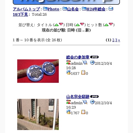
アルバムトップ
:
Photo
:
山名会
:
H24年総会
:
10/3下見
:
Total:26
並び替え: タイトル (
) 日時 (
) ヒット数 (
)
現在の並び順: 日時 (旧→新)
1 番～ 10 番を表示 (全 26 枚)
(1)
2
3
»
総会の参加章
admin
2012/10/4
16:28
1637
0
山名宗全邸跡
admin
2012/10/4
16:29
1767
0