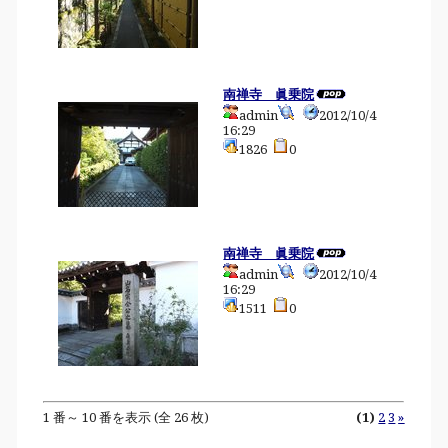
南禅寺 眞乗院
admin
2012/10/4
16:29
1826
0
南禅寺 眞乗院
admin
2012/10/4
16:29
1511
0
1 番～ 10 番を表示 (全 26 枚)
(1)
2
3
»