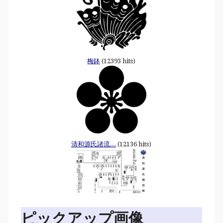
梅鉢
(12393 hits)
清和源氏諸流...
(12136 hits)
ピックアップ画像