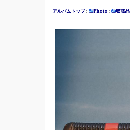
アルバムトップ
:
Photo
:
収蔵品