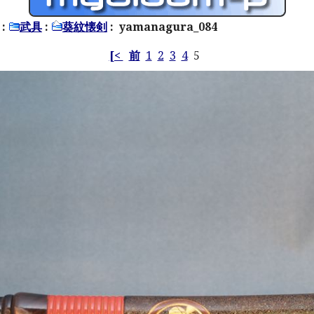
:
武具
:
葵紋懐剣
: yamanagura_084
[<
前
1
2
3
4
5