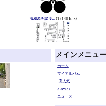
清和源氏諸流...
(12136 hits)
メインメニュ
ホーム
マイアルバム
高人気
xpwiki
ニュース