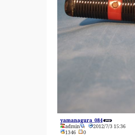
yamanagura_084
admin
2012/7/3 15:36
1346
0