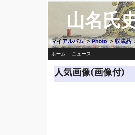
山名氏
マイアルバム
>
Photo
>
収蔵品
ホーム
ニュース
人気画像(画像付)