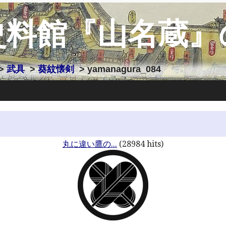
史料館『山名蔵』
>
武具
>
葵紋懐剣
> yamanagura_084
丸に違い鷹の...
(28984 hits)