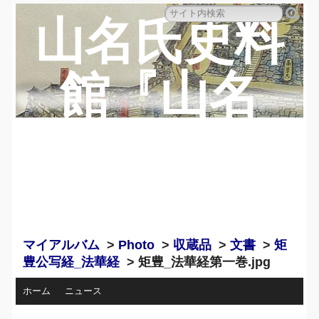
山名氏史料
館『山名
蔵』のペー
ジ
マイアルバム
>
Photo
>
収蔵品
>
文書
>
矩
豊公写経_法華経
> 矩豊_法華経第一巻.jpg
ホーム
ニュース