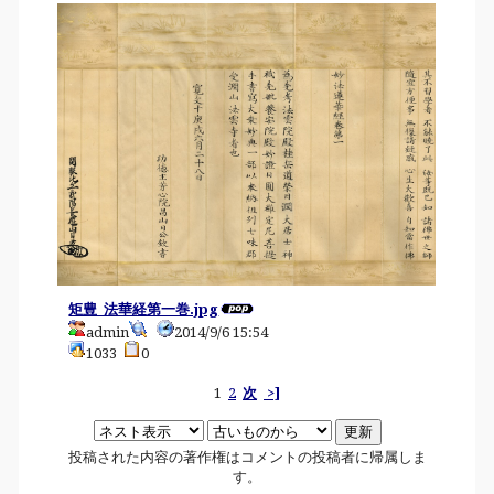
矩豊_法華経第一巻.jpg
admin
2014/9/6 15:54
1033
0
1
2
次
>]
投稿された内容の著作権はコメントの投稿者に帰属しま
す。