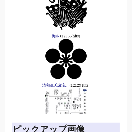
梅鉢
(12388 hits)
清和源氏諸流...
(12129 hits)
ピックアップ画像