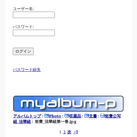
ユーザー名:
パスワード:
パスワード紛失
アルバムトップ
:
Photo
:
収蔵品
:
文書
:
矩豊公写
経_法華経
: 矩豊_法華経第一巻.jpg
1
2
次
>]