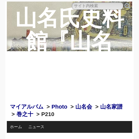
山名氏史料
館『山名
蔵』のペー
ジ
マイアルバム
>
Photo
>
山名会
>
山名家譜
>
巻之十
> P210
ホーム
ニュース