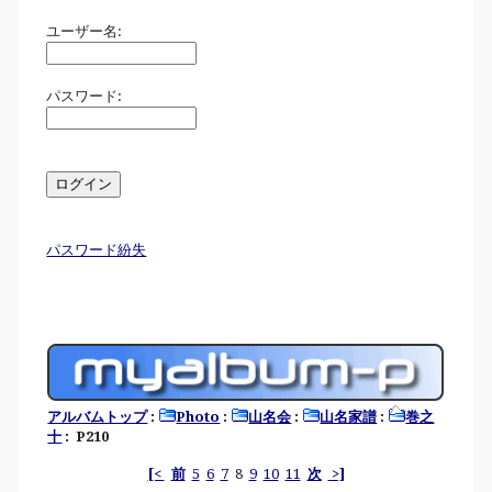
ユーザー名:
パスワード:
パスワード紛失
アルバムトップ
:
Photo
:
山名会
:
山名家譜
:
巻之
十
: P210
[<
前
5
6
7
8
9
10
11
次
>]