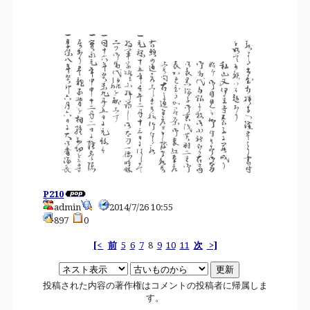
P210
admin
2014/7/26 10:55
897
0
[<
前
5
6
7
8
9
10
11
次
>]
投稿された内容の著作権はコメントの投稿者に帰属しま
す。