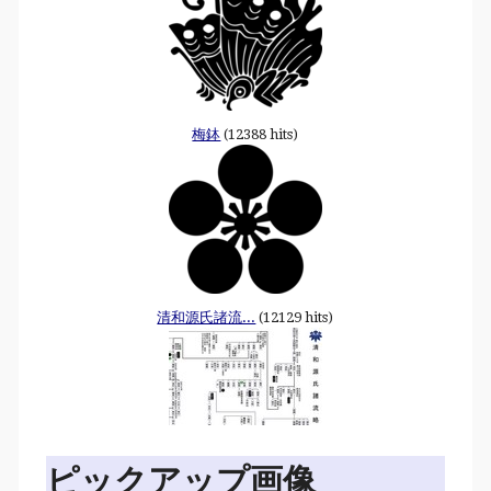
梅鉢
(12388 hits)
清和源氏諸流...
(12129 hits)
ピックアップ画像