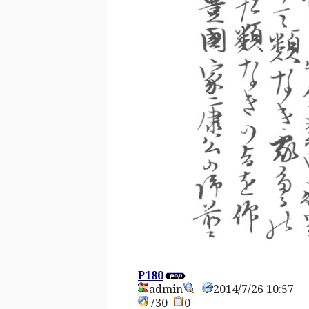
P180
admin
2014/7/26 10:57
730
0