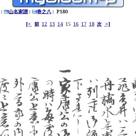
:
山名家譜
:
巻之八
: P180
[<
前
12
13
14
15
16
17
18
次
>]