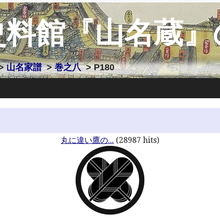
史料館『山名蔵』
>
山名家譜
>
巻之八
> P180
丸に違い鷹の...
(28987 hits)