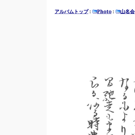
アルバムトップ
:
Photo
:
山名会