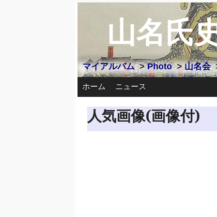
山名氏
マイアルバム
>
Photo
>
山名会
ホーム
ニュース
人気画像(画像付)