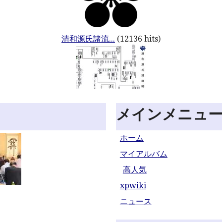
清和源氏諸流...
(12136 hits)
メインメニュ
ホーム
マイアルバム
高人気
xpwiki
ニュース