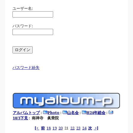
ユーザー名:
パスワード:
パスワード紛失
アルバムトップ
:
Photo
:
山名会
:
H24年総会
:
10/3下見
: 南禅寺 眞乗院
[<
前
18
19
20
21
22
23
24
次
>]