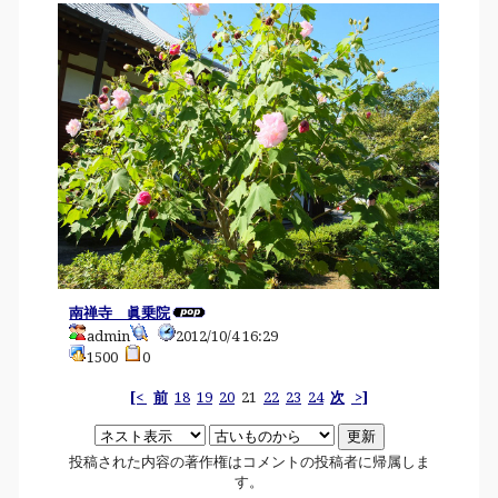
南禅寺 眞乗院
admin
2012/10/4 16:29
1500
0
[<
前
18
19
20
21
22
23
24
次
>]
投稿された内容の著作権はコメントの投稿者に帰属しま
す。