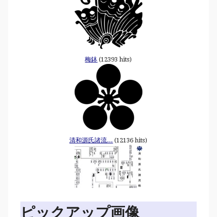
梅鉢
(12393 hits)
清和源氏諸流...
(12136 hits)
ピックアップ画像