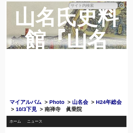
山名氏史料
館『山名
蔵』のペー
ジ
マイアルバム
>
Photo
>
山名会
>
H24年総会
>
10/3下見
> 南禅寺 眞乗院
ホーム
ニュース