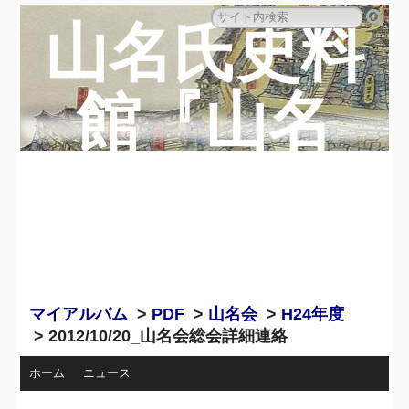
山名氏史料
館『山名
蔵』のペー
ジ
マイアルバム
>
PDF
>
山名会
>
H24年度
> 2012/10/20_山名会総会詳細連絡
ホーム
ニュース