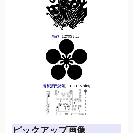
梅鉢
(12393 hits)
清和源氏諸流...
(12136 hits)
ピックアップ画像