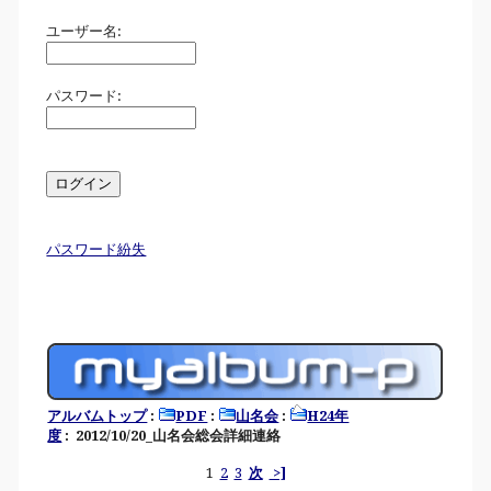
ユーザー名:
パスワード:
パスワード紛失
アルバムトップ
:
PDF
:
山名会
:
H24年
度
: 2012/10/20_山名会総会詳細連絡
1
2
3
次
>]