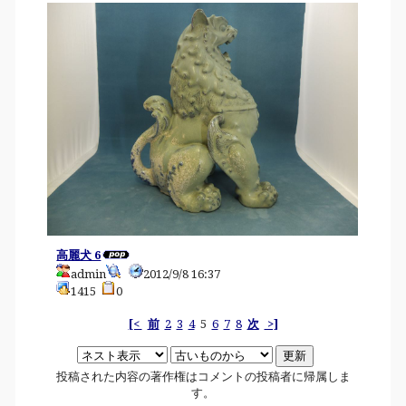
高麗犬 6
admin
2012/9/8 16:37
1415
0
[<
前
2
3
4
5
6
7
8
次
>]
投稿された内容の著作権はコメントの投稿者に帰属しま
す。