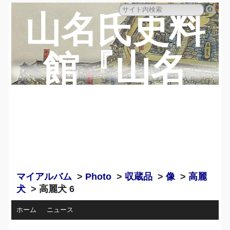
山名氏史料
館『山名
蔵』のペー
ジ
マイアルバム
>
Photo
>
収蔵品
>
像
>
高麗
犬
> 高麗犬 6
ホーム
ニュース