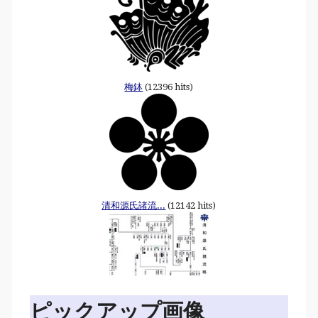
梅鉢
(12396 hits)
清和源氏諸流...
(12142 hits)
ピックアップ画像