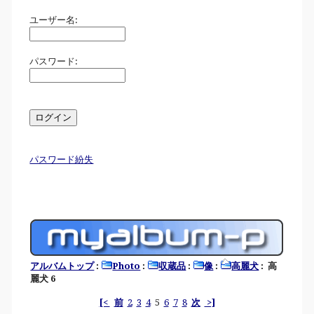
ユーザー名:
パスワード:
パスワード紛失
アルバムトップ
:
Photo
:
収蔵品
:
像
:
高麗犬
: 高
麗犬 6
[<
前
2
3
4
5
6
7
8
次
>]